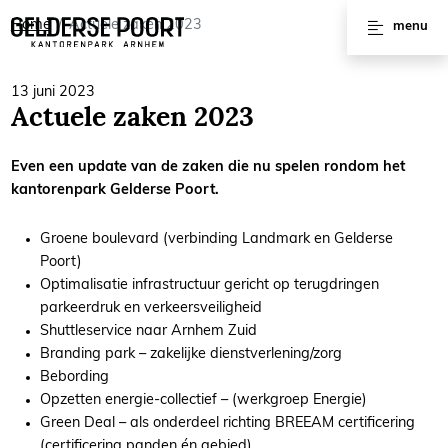
Huren
Home
Actuele zaken 2023
menu
Vergaderruimtes
13 juni 2023
Actuele zaken 2023
Werkplekken
Kantoorruimtes
Even een update van de zaken die nu spelen rondom het
kantorenpark Gelderse Poort.
Kantoorpanden
Groene boulevard (verbinding Landmark en Gelderse
Voorzieningen
Poort)
Optimalisatie infrastructuur gericht op terugdringen
parkeerdruk en verkeersveiligheid
Interviews
Shuttleservice naar Arnhem Zuid
Branding park – zakelijke dienstverlening/zorg
Bebording
Opzetten energie-collectief – (werkgroep Energie)
Green Deal – als onderdeel richting BREEAM certificering
(certificering panden én gebied)