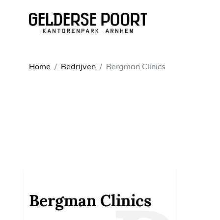
Huren
Home
Bedrijven
Bergman Clinics
Vergaderruimtes
Werkplekken
Kantoorruimtes
Kantoorpanden
Bergman Clinics
Voorzieningen