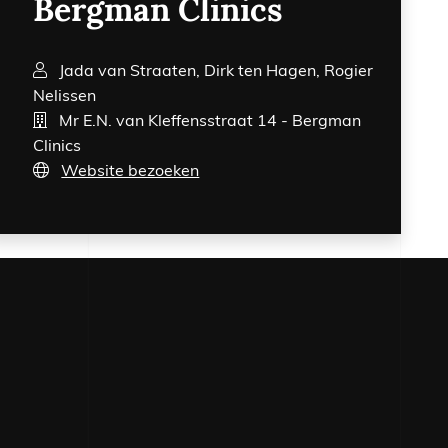
Bergman Clinics
52 06 61 67
Jada van Straaten, Dirk ten Hagen, Rogier
n@geldersepoort.nl
Nelissen
Mr E.N. van Kleffensstraat 14 - Bergman
Clinics
Website bezoeken