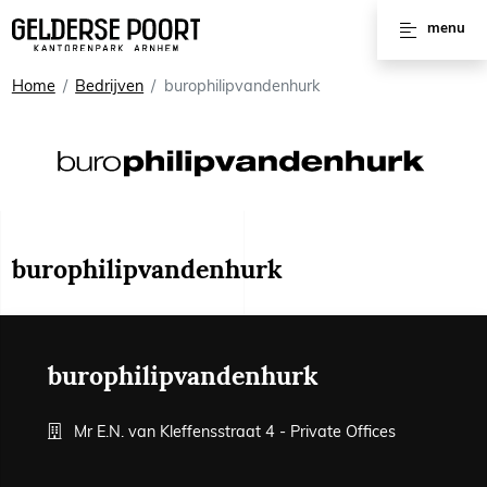
Huren
menu
Vergaderruimtes
Home
Bedrijven
burophilipvandenhurk
Werkplekken
Kantoorruimtes
Kantoorpanden
burophilipvandenhurk
Voorzieningen
Interviews
burophilipvandenhurk
Mr E.N. van Kleffensstraat 4 - Private Offices