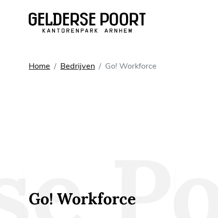
Huren
Home
Bedrijven
Go! Workforce
Vergaderruimtes
Werkplekken
Kantoorruimtes
Kantoorpanden
Go! Workforce
Voorzieningen