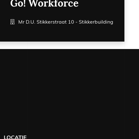
Go! Workforce
52 06 61 67
Mr D.U. Stikkerstraat 10 - Stikkerbuilding
n@geldersepoort.nl
LOCATIE