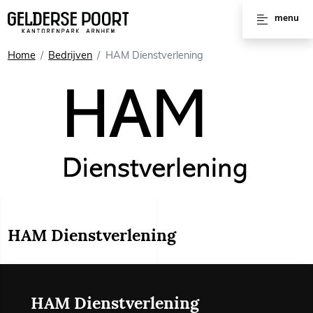
Huren
menu
Vergaderruimtes
Home
Bedrijven
HAM Dienstverlening
Werkplekken
Kantoorruimtes
Kantoorpanden
Voorzieningen
Interviews
HAM Dienstverlening
HAM Dienstverlening