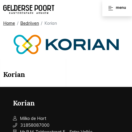
Huren
menu
Vergaderruimtes
Home
Bedrijven
Korian
Werkplekken
Kantoorruimtes
Kantoorpanden
Korian
Voorzieningen
Interviews
Korian
Milko de Hart
31858087000