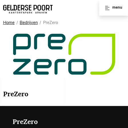
Huren
menu
Vergaderruimtes
Home
Bedrijven
PreZero
Werkplekken
Kantoorruimtes
Kantoorpanden
Voorzieningen
Interviews
PreZero
PreZero