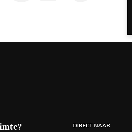
06 
hure
DIRECT NAAR
uimte?