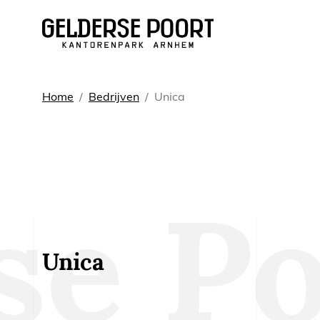
Huren
Home
Bedrijven
Unica
Vergaderruimtes
Werkplekken
Kantoorruimtes
Kantoorpanden
Unica
Voorzieningen