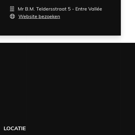
Mr B.M. Teldersstraat 5 - Entre Vallée
Website bezoeken
52 06 61 67
n@geldersepoort.nl
LOCATIE