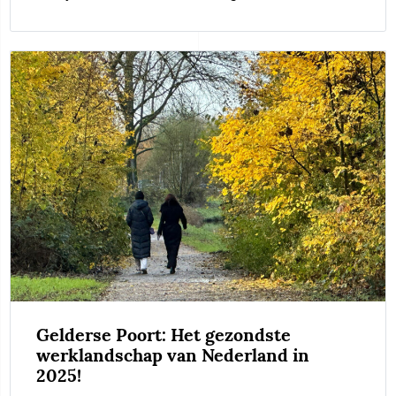
27 januari 2025
Gelderse Poort: Het gezondste
werklandschap van Nederland in
leestijd 1 minuut
2025!