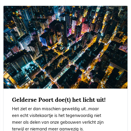
7 november 2022
Gelderse Poort doe(t) het licht uit!
leestijd 1 minuut
Het ziet er dan misschien geweldig uit...maar
een echt visitekaartje is het tegenwoordig niet
meer als delen van onze gebouwen verlicht zijn
terwijl er niemand meer aanwezig is.