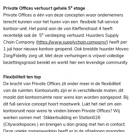
e
Private Offices verhuurt gehele 5
etage
Private Offices is één van deze concepten waar ondernemers
terecht kunnen voor het huren van een flexibele full-service
kantoor-unit. Het pand aan de van Kleffenstraat 4 heeft
e
recentelijk ook de 5
verdieping verhuurd. Huurders Supply
Chain Company (
https://www.supplychain.company/
) heeft per
1 juli haar nieuwe kantoor geopend. Ook breidde huurder Moveo
Zorg/Fidelity zorg uit. Met deze verhuringen is vrijwel volledige
bezettingsgraad bereikt en werkt hier een levendige community.
Flexibiliteit ten top
De kracht van Private Offices zit onder meer in de flexibiliteit
van de ruimten. Kantoorunits zijn er in verschillende maten, dit
maakt dat kantoorruimte naar wens kan worden aangepast. Bij
dit full-service concept hoort maatwerk. Lukt het niet om een
kantoorunit naar wens te vinden binnen Private Offices? Wij
werken samen met Stikkerbuilding en Station026
(Cityworkspaces ) en brengen u dan graag met hen in contact.
Deze unieke samenwerking heeft er in de afgelopen maanden