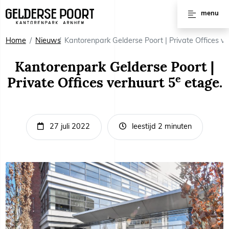
Huren
menu
Vergaderruimtes
Home
Nieuws
Kantorenpark Gelderse Poort | Private Offices v
Werkplekken
Kantorenpark Gelderse Poort |
e
Private Offices verhuurt 5
etage.
Kantoorruimtes
Kantoorpanden
27 juli 2022
leestijd 2 minuten
Voorzieningen
Interviews