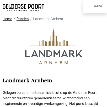
Huren
menu
Vergaderruimtes
Home
Panden
Landmark Arnhem
Werkplekken
Kantoorruimtes
Kantoorpanden
Voorzieningen
Interviews
Landmark Arnhem
Gelegen op een markante zichtlocatie op de Gelderse Poort,
biedt dit duurzaam gemoderniseerde kantoorpand een
inspirerende en levendige werkomgeving. Het pand beschikt